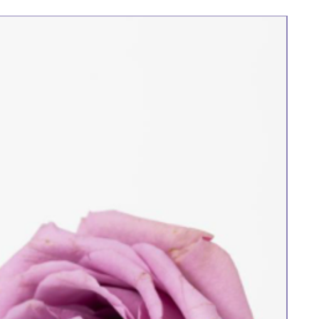
全方位環境淨化及手部消毒
一般價格
促銷價格
HK$346.00
HK$294.00