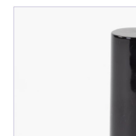
有機玫瑰純露美顏油滋養套裝
一般價格
促銷價格
HK$466.00
HK$396.00