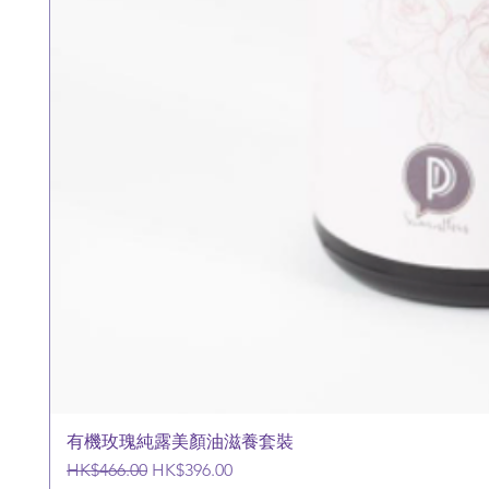
有機玫瑰純露美顏油滋養套裝
一般價格
促銷價格
HK$466.00
HK$396.00