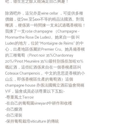
吧，做⽣意之餘⼜能滿⾜⾃⼰興趣！
除酒吧外，這兒亦是wine cellar ，可提供多種
價錢，從$1xx ⾄$4xx不等的精品法國酒。對我
嚟講 ，梗係第⼀時間揀⼀⽀未試過嘅香檳啦！
我揀了⼀⽀rośe champagne （Champagne -
Monmarthe Rose De Ludes)。她來⾃⼀個 叫
Ludes的地⽅，位於“Montaigne de Reims” 的中
⼼，出產地區係屬於Premier Cru。她具備香檳
的三種葡萄（Pinot noir 35%Chardonnay 
20%/Pinot Meunière 35%)最特別係佢加咗10%
嘅紅酒，這些紅酒係來⾃在⼀個香檳產區叫
Coteaux Champenois 。中⽂的意思是香檳的⼩
⼭丘，即係香檳區⽣產的葡萄酒）這個
champagne house 亦係法國獨立酒莊協會簡稱
VIF，協會成員必須尊重以下五點:-
-尊重風⼟Terroir
-在⾃⼰的葡萄園vineyard中耕作和收穫
-⾃⼰釀酒
-⾃⼰灌裝
-保持葡萄栽培viticulture 的傳統