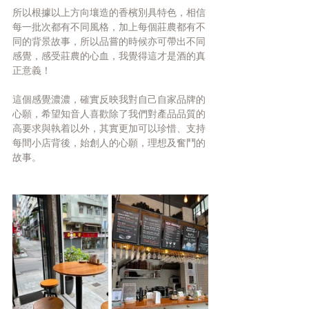
所以根據以上⽅向壤造的香檳別具特⾊，相信
每⼀批次都有不同風格，加上每個莊農都有不
同的背景故事，所以品嘗的時候亦可帶出不同
感覺，感受莊農的⼼⾎，我覺得這才是酒的真
正意義！
這個感覺濃濃，確實反映我對⾃⼰⾃家品牌的
⼼願，希望知⾳⼈喜歡除了我們對產品品質的
⾼要求與執着以外，其實更加可以珍惜、⽀持
每間⼩店背後，始創⼈的⼼願，理想及奮⾾的
故事。