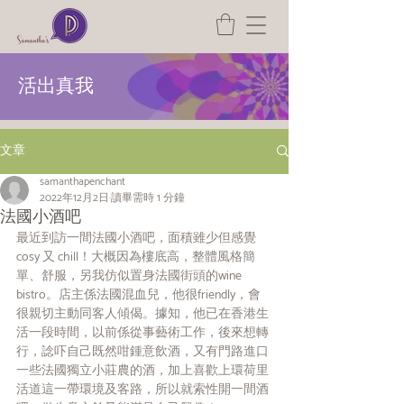
活出真我
文章
samanthapenchant
2022年12月2日
讀畢需時 1 分鐘
法國⼩酒吧
最近到訪⼀間法國⼩酒吧，⾯積雖少但感覺
cosy ⼜ chill！⼤概因為樓底⾼，整體風格簡
單、舒服，另我仿似置⾝法國街頭的wine 
bistro。店主係法國混⾎兒，他很friendly，會
很親切主動同客⼈傾偈。據知，他已在香港⽣
活⼀段時間，以前係從事藝術⼯作，後來想轉
⾏，諗吓⾃⼰既然咁鍾意飲酒，⼜有⾨路進⼝
⼀些法國獨立⼩莊農的酒，加上喜歡上環荷⾥
活道這⼀帶環境及客路，所以就索性開⼀間酒